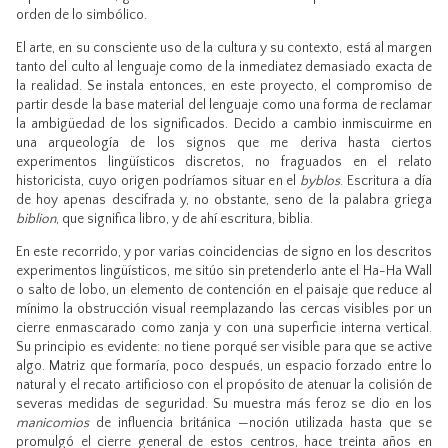
orden de lo simbólico.
El arte, en su consciente uso de la cultura y su contexto, está al margen
tanto del culto al lenguaje como de la inmediatez demasiado exacta de
la realidad. Se instala entonces, en este proyecto, el compromiso de
partir desde la base material del lenguaje como una forma de reclamar
la ambigüedad de los significados. Decido a cambio inmiscuirme en
una arqueología de los signos que me deriva hasta ciertos
experimentos lingüísticos discretos, no fraguados en el relato
historicista, cuyo origen podríamos situar en el
byblos
. Escritura a día
de hoy apenas descifrada y, no obstante, seno de la palabra griega
biblion
, que significa libro, y de ahí escritura, biblia.
En este recorrido, y por varias coincidencias de signo en los descritos
experimentos lingüísticos, me sitúo sin pretenderlo ante el Ha-Ha Wall
o salto de lobo, un elemento de contención en el paisaje que reduce al
mínimo la obstrucción visual reemplazando las cercas visibles por un
cierre enmascarado como zanja y con una superficie interna vertical.
Su principio es evidente: no tiene porqué ser visible para que se active
algo. Matriz que formaría, poco después, un espacio forzado entre lo
natural y el recato artificioso con el propósito de atenuar la colisión de
severas medidas de seguridad. Su muestra más feroz se dio en los
manicomios
de influencia británica —noción utilizada hasta que se
promulgó el cierre general de estos centros, hace treinta años en