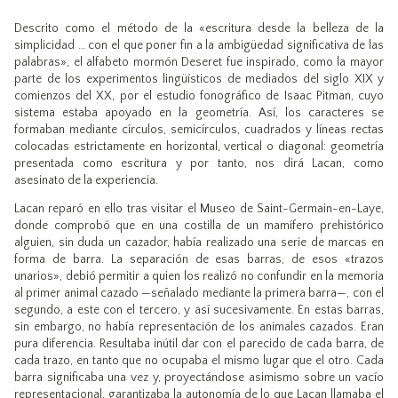
Descrito como el método de la «escritura desde la belleza de la
simplicidad … con el que poner fin a la ambigüedad significativa de las
palabras», el alfabeto mormón Deseret fue inspirado, como la mayor
parte de los experimentos lingüísticos de mediados del siglo XIX y
comienzos del XX, por el estudio fonográfico de Isaac Pitman, cuyo
sistema estaba apoyado en la geometría. Así, los caracteres se
formaban mediante círculos, semicírculos, cuadrados y líneas rectas
colocadas estrictamente en horizontal, vertical o diagonal: geometría
presentada como escritura y por tanto, nos dirá Lacan, como
asesinato de la experiencia.
Lacan reparó en ello tras visitar el Museo de Saint-Germain-en-Laye,
donde comprobó que en una costilla de un mamífero prehistórico
alguien, sin duda un cazador, había realizado una serie de marcas en
forma de barra. La separación de esas barras, de esos «trazos
unarios», debió permitir a quien los realizó no confundir en la memoria
al primer animal cazado —señalado mediante la primera barra—, con el
segundo, a este con el tercero, y así sucesivamente. En estas barras,
sin embargo, no había representación de los animales cazados. Eran
pura diferencia. Resultaba inútil dar con el parecido de cada barra, de
cada trazo, en tanto que no ocupaba el mismo lugar que el otro. Cada
barra significaba una vez y, proyectándose asimismo sobre un vacío
representacional, garantizaba la autonomía de lo que Lacan llamaba el